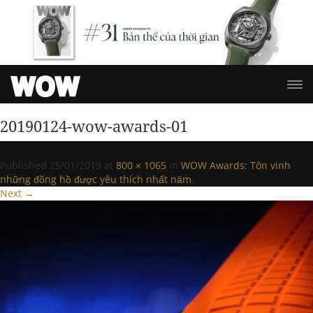
20190124-wow-awards-01
Published
25/01/2019
at
800 × 1065
in
WOW Awards: Tôn vinh
những đồng hồ được yêu thích nhất năm
.
Next →