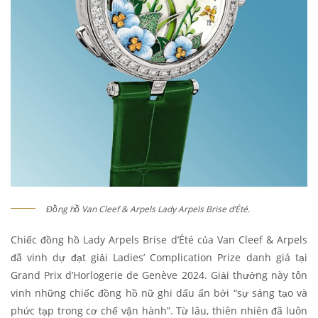
Đồng hồ Van Cleef & Arpels Lady Arpels Brise d’Été.
Chiếc đồng hồ Lady Arpels Brise d’Été của Van Cleef & Arpels
đã vinh dự đạt giải Ladies’ Complication Prize danh giá tại
Grand Prix d’Horlogerie de Genève 2024. Giải thưởng này tôn
vinh những chiếc đồng hồ nữ ghi dấu ấn bởi “sự sáng tạo và
phức tạp trong cơ chế vận hành”. Từ lâu, thiên nhiên đã luôn