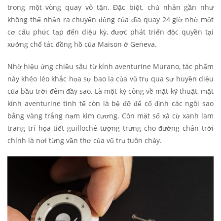
trong một vòng quay vô tận. Đặc biệt, chủ nhân gần như
không thể nhận ra chuyển động của đĩa quay 24 giờ nhờ một
cơ cấu phức tạp đến diệu kỳ, được phát triển độc quyền tại
xưởng chế tác đồng hồ của Maison ở Geneva.
Nhờ hiệu ứng chiều sâu từ kính aventurine Murano, tác phẩm
này khéo léo khắc họa sự bao la của vũ trụ qua sự huyền diệu
của bầu trời đêm đầy sao. Là một kỳ công về mặt kỹ thuật, mặt
kính aventurine tinh tế còn là bệ đỡ để cố định các ngôi sao
bằng vàng trắng nạm kim cương. Còn mặt số xà cừ xanh lam
trang trí họa tiết guilloché tượng trưng cho đường chân trời
chính là nơi từng vần thơ của vũ trụ tuôn chảy.