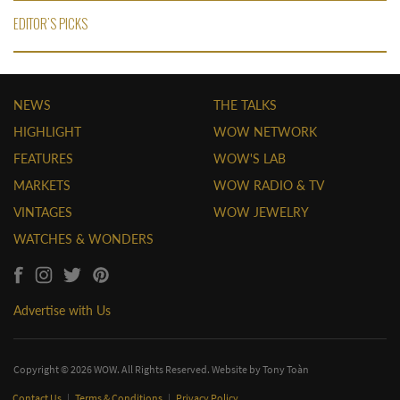
EDITOR'S PICKS
NEWS
THE TALKS
HIGHLIGHT
WOW NETWORK
FEATURES
WOW'S LAB
MARKETS
WOW RADIO & TV
VINTAGES
WOW JEWELRY
WATCHES & WONDERS
Advertise with Us
Copyright © 2026 WOW. All Rights Reserved. Website by
Tony Toàn
Contact Us
|
Terms & Conditions
|
Privacy Policy