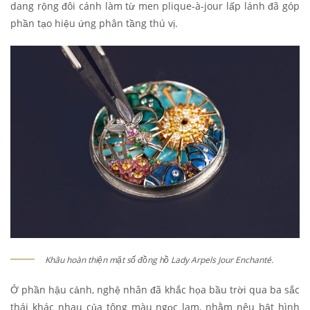
dang rộng đôi cánh làm từ men plique-à-jour lấp lánh đã góp
phần tạo hiệu ứng phân tầng thú vị.
Khâu hoàn thiện mặt số đồng hồ Lady Arpels Jour Enchanté.
Ở phần hậu cảnh, nghệ nhân đã khắc họa bầu trời qua ba sắc
thái khác nhau của tông màu ngọc lam, nhằm nêu bật hình