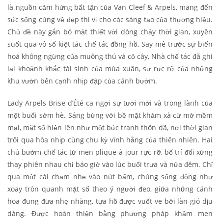
là nguồn cảm hứng bất tận của Van Cleef & Arpels, mang đến
sức sống cùng vẻ đẹp thi vị cho các sáng tạo của thương hiệu.
Chủ đề này gắn bó mật thiết với dòng chảy thời gian, xuyên
suốt qua vô số kiệt tác chế tác đồng hồ. Say mê trước sự biến
hoá không ngừng của muông thú và cỏ cây, Nhà chế tác đã ghi
lại khoảnh khắc tái sinh của mùa xuân, sự rực rỡ của những
khu vườn bên cạnh nhịp đập của cánh bướm.
Lady Arpels Brise d’Été ca ngợi sự tươi mới và trong lành của
một buổi sớm hè. Sáng bừng với bề mặt khảm xà cừ mờ mềm
mại, mặt số hiện lên như một bức tranh thôn dã, nơi thời gian
trôi qua hòa nhịp cùng chu kỳ vĩnh hằng của thiên nhiên. Hai
chú bướm chế tác từ men plique-à-jour rực rỡ, bố trí đối xứng
thay phiên nhau chỉ báo giờ vào lúc buổi trưa và nửa đêm. Chỉ
qua một cái chạm nhẹ vào nút bấm, chúng sống động như
xoay tròn quanh mặt số theo ý người đeo, giữa những cánh
hoa đung đưa nhẹ nhàng, tựa hồ được vuốt ve bởi làn gió dịu
dàng. Được hoàn thiện bằng phương pháp khảm men