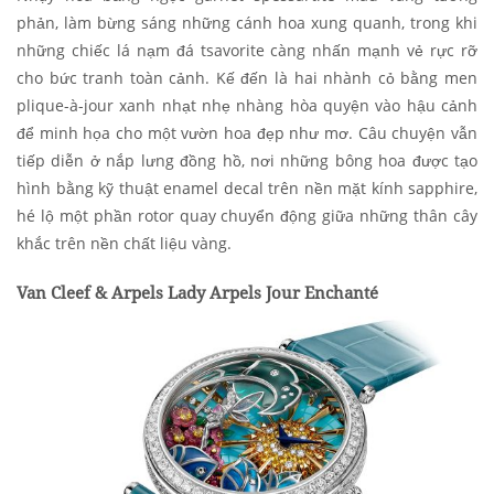
phản, làm bừng sáng những cánh hoa xung quanh, trong khi
những chiếc lá nạm đá tsavorite càng nhấn mạnh vẻ rực rỡ
cho bức tranh toàn cảnh. Kế đến là hai nhành cỏ bằng men
plique-à-jour xanh nhạt nhẹ nhàng hòa quyện vào hậu cảnh
để minh họa cho một vườn hoa đẹp như mơ. Câu chuyện vẫn
tiếp diễn ở nắp lưng đồng hồ, nơi những bông hoa được tạo
hình bằng kỹ thuật enamel decal trên nền mặt kính sapphire,
hé lộ một phần rotor quay chuyển động giữa những thân cây
khắc trên nền chất liệu vàng.
Van Cleef & Arpels Lady Arpels Jour Enchanté