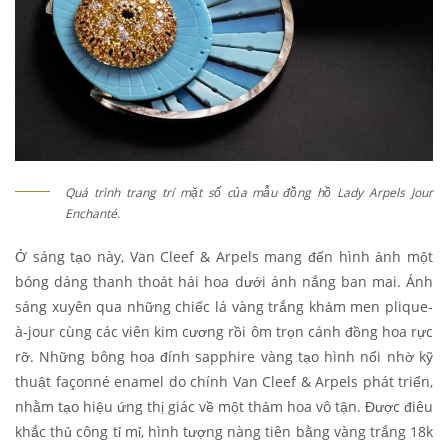
Quá trình trang trí mặt số của mẫu đồng hồ Lady Arpels Jour
Enchanté.
Ở sáng tạo này, Van Cleef & Arpels mang đến hình ảnh một
bóng dáng thanh thoát hái hoa dưới ánh nắng ban mai. Ánh
sáng xuyên qua những chiếc lá vàng trắng khảm men plique-
à-jour cùng các viên kim cương rồi ôm trọn cánh đồng hoa rực
rỡ. Những bông hoa đính sapphire vàng tạo hình nổi nhờ kỹ
thuật façonné enamel do chính Van Cleef & Arpels phát triển,
nhằm tạo hiệu ứng thị giác về một thảm hoa vô tận. Được điêu
khắc thủ công tỉ mỉ, hình tượng nàng tiên bằng vàng trắng 18k