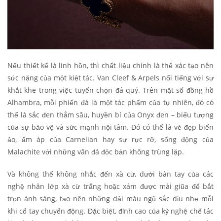
Nếu thiết kế là linh hồn, thì chất liệu chính là thể xác tạo nên
sức nặng của một kiệt tác. Van Cleef & Arpels nổi tiếng với sự
khắt khe trong việc tuyển chọn đá quý. Trên mặt số đồng hồ
Alhambra, mỗi phiến đá là một tác phẩm của tự nhiên, đó có
thể là sắc đen thẳm sâu, huyền bí của Onyx đen – biểu tượng
của sự bảo vệ và sức mạnh nội tâm. Đó có thể là vẻ đẹp biến
ảo, ấm áp của Carnelian hay sự rực rỡ, sống động của
Malachite với những vân đá độc bản không trùng lặp.
Và không thể không nhắc đến xà cừ, dưới bàn tay của các
nghệ nhân lớp xà cừ trắng hoặc xám được mài giũa để bắt
trọn ánh sáng, tạo nên những dải màu ngũ sắc dịu nhẹ mỗi
khi cổ tay chuyển động. Đặc biệt, đỉnh cao của kỹ nghệ chế tác