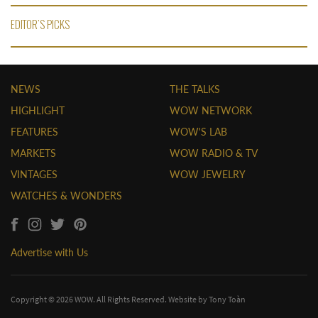
EDITOR'S PICKS
NEWS
THE TALKS
HIGHLIGHT
WOW NETWORK
FEATURES
WOW'S LAB
MARKETS
WOW RADIO & TV
VINTAGES
WOW JEWELRY
WATCHES & WONDERS
Advertise with Us
Copyright © 2026 WOW. All Rights Reserved. Website by
Tony Toàn