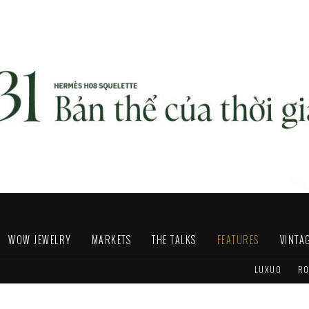
WOW JEWELRY
MARKETS
THE TALKS
FEATURES
VINTA
LUXUO
RO