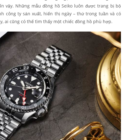
n vậy. Những mẫu đồng hồ Seiko luôn được trang bị bộ
h công ty sản xuất, hiển thị ngày – thứ trong tuần và có
y, ai cũng có thể tìm thấy một chiếc đồng hồ phù hợp.