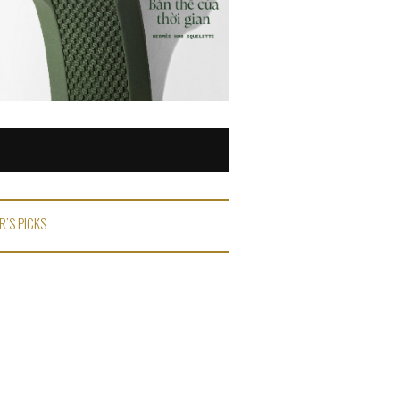
R'S PICKS