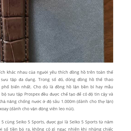
ch khác nhau của người yêu thích đồng hồ trên toàn thế
 sưu tập đa dạng. Trong số đó, dòng đồng hồ thể thao
à phổ biến nhất. Cho dù là đồng hồ lặn bền bỉ hay mẫu
g bộ sưu tập Prospex đều được chế tạo để có độ tin cậy và
 khả năng chống nước ở độ sâu 1.000m (dành cho thợ lặn)
xoay (dành cho vận động viên leo núi).
 5 cùng Seiko 5 Sports, được gọi là Seiko 5 Sports từ năm
với số tiền bỏ ra, không có gì ngạc nhiên khi những chiếc