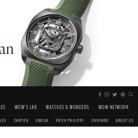
GES
WOW'S LAB
WATCHES & WONDERS
WOW NETWORK
LEX
CARTIER
OMEGA
PATEK PHILIPPE
CHOPARD
ABOUT US