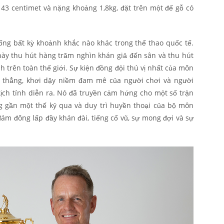
43 centimet và nặng khoảng 1,8kg, đặt trên một đế gỗ có
ống bất kỳ khoảnh khắc nào khác trong thể thao quốc tế.
 này thu hút hàng trăm nghìn khán giả đến sân và thu hút
 trên toàn thế giới. Sự kiện đồng đội thú vị nhất của môn
ng thẳng, khơi dậy niềm đam mê của người chơi và người
ch tính diễn ra. Nó đã truyền cảm hứng cho một số trận
g gần một thế kỷ qua và duy trì huyền thoại của bộ môn
đám đông lấp đầy khán đài, tiếng cổ vũ, sự mong đợi và sự