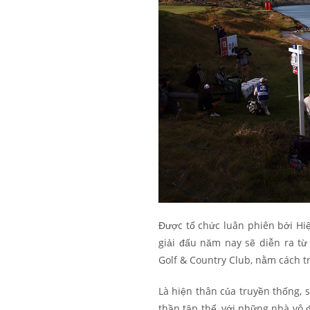
Được tổ chức luân phiên bởi Hi
giải đấu năm nay sẽ diễn ra t
Golf & Country Club, nằm cách 
Là hiện thân của truyền thống, s
thần tập thể, với những nhà vô đ