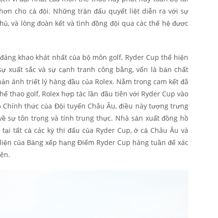
hơn cho cả đội. Những trận đấu quyết liệt diễn ra với sự
 thủ, và lòng đoàn kết và tình đồng đội qua các thế hệ được
đáng khao khát nhất của bộ môn golf, Ryder Cup thể hiện
sự xuất sắc và sự cạnh tranh công bằng, vốn là bản chất
ản ánh triết lý hàng đầu của Rolex. Nằm trong cam kết đã
hể thao golf, Rolex hợp tác lần đầu tiên với Ryder Cup vào
 Chính thức của Đội tuyển Châu Âu, điều này tượng trưng
 về sự tôn trọng và tính trung thực. Nhà sản xuất đồng hồ
 tại tất cả các kỳ thi đấu của Ryder Cup, ở cả Châu Âu và
i diện của Bảng xếp hạng Điểm Ryder Cup hàng tuần để xác
iên.