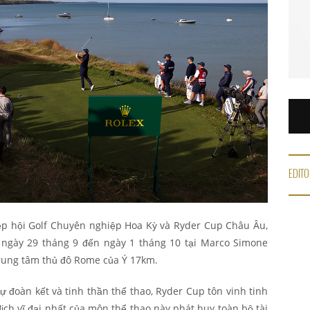
EDITO
ệp hội Golf Chuyên nghiệp Hoa Kỳ và Ryder Cup Châu Âu,
ừ ngày 29 tháng 9 đến ngày 1 tháng 10 tại Marco Simone
trung tâm thủ đô Rome của Ý 17km.
ự đoàn kết và tinh thần thể thao, Ryder Cup tôn vinh tinh
ịch vĩ đại nhất của môn thể thao này phát huy toàn bộ tài