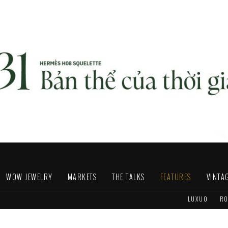
WOW JEWELRY
MARKETS
THE TALKS
FEATURES
VINTA
LUXUO
RO