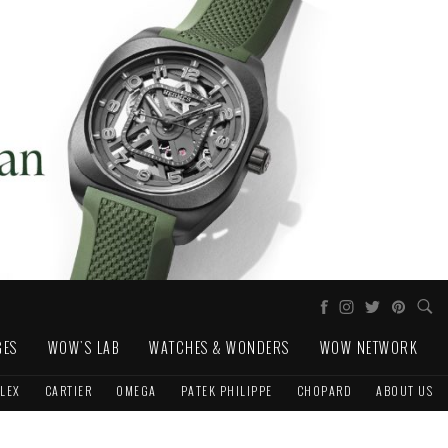
GES
WOW'S LAB
WATCHES & WONDERS
WOW NETWORK
LEX
CARTIER
OMEGA
PATEK PHILIPPE
CHOPARD
ABOUT US