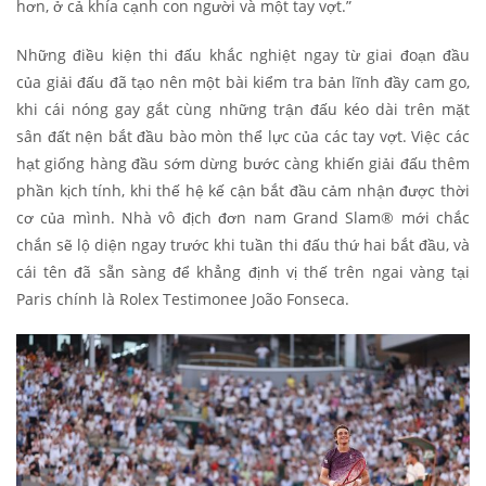
hơn, ở cả khía cạnh con người và một tay vợt.”
Những điều kiện thi đấu khắc nghiệt ngay từ giai đoạn đầu
của giải đấu đã tạo nên một bài kiểm tra bản lĩnh đầy cam go,
khi cái nóng gay gắt cùng những trận đấu kéo dài trên mặt
sân đất nện bắt đầu bào mòn thể lực của các tay vợt. Việc các
hạt giống hàng đầu sớm dừng bước càng khiến giải đấu thêm
phần kịch tính, khi thế hệ kế cận bắt đầu cảm nhận được thời
cơ của mình. Nhà vô địch đơn nam Grand Slam® mới chắc
chắn sẽ lộ diện ngay trước khi tuần thi đấu thứ hai bắt đầu, và
cái tên đã sẵn sàng để khẳng định vị thế trên ngai vàng tại
Paris chính là Rolex Testimonee João Fonseca.