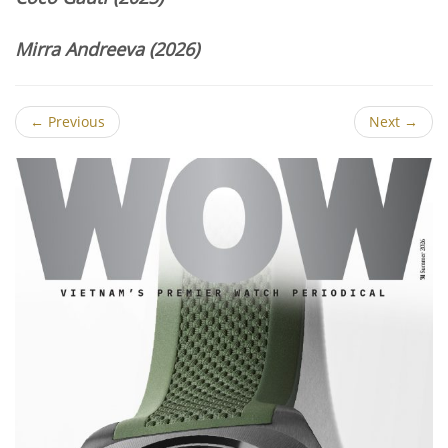
Mirra Andreeva (2026
)
←
Previous
Next
→