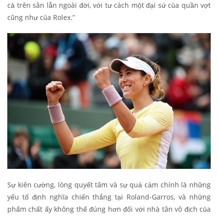
cả trên sân lẫn ngoài đời, với tư cách một đại sứ của quần vợt
cũng như của Rolex.”
Sự kiên cường, lòng quyết tâm và sự quả cảm chính là những
yếu tố định nghĩa chiến thắng tại Roland-Garros, và những
phẩm chất ấy không thể đúng hơn đối với nhà tân vô địch của