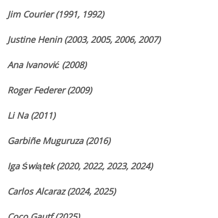
Jim Courier (1991, 1992)
Justine Henin (2003, 2005, 2006, 2007)
Ana Ivanović (2008)
Roger Federer (2009)
Li Na (2011)
Garbiñe Muguruza (2016)
Iga Świątek (2020, 2022, 2023, 2024)
Carlos Alcaraz (2024, 2025)
Coco Gautf (2025)