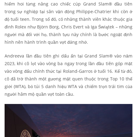
hiếm hoi từng nâng cao chiếc cúp Grand Slam® đầu tiên
trong sự nghiệp tại sân vận động Philippe-Chatrier khi còn ở
độ tuổi teen. Trong số đó, có những thành viên khác thuộc gia
đình Rolex như Björn Borg, Chris Evert và Iga Świątek – những
người mà đối với họ, thành tựu này chính là bước ngoặt định
hình nên hành trình quần vợt đáng nhớ.
Andreeva lần đầu tiên ghi dấu ấn tại Grand Slam® vào năm
2023, khi cô lọt vào vòng ba ngay trong lần đầu tiên góp mặt
vào vòng đấu chính thức tại Roland-Garros ở tuổi 16. Kể từ đó,
cô đã trở thành một gương mặt quen thuộc trong Top 10 thế
giới (WTA), bỏ túi 5 danh hiệu WTA và chiếm trọn trái tim của
người hâm mộ quần vợt toàn cầu.