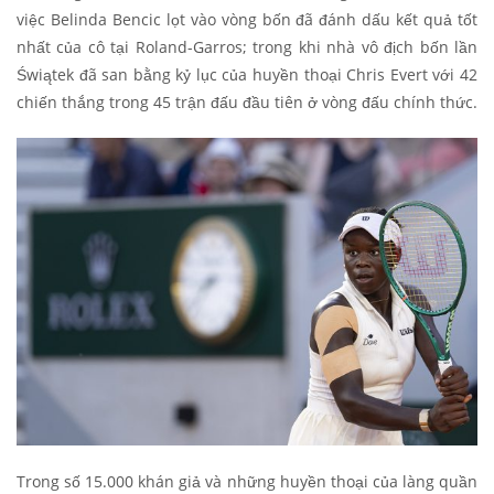
việc Belinda Bencic lọt vào vòng bốn đã đánh dấu kết quả tốt
nhất của cô tại Roland-Garros; trong khi nhà vô địch bốn lần
Świątek đã san bằng kỷ lục của huyền thoại Chris Evert với 42
chiến thắng trong 45 trận đấu đầu tiên ở vòng đấu chính thức.
Trong số 15.000 khán giả và những huyền thoại của làng quần