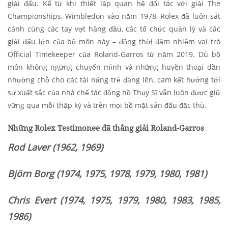
giải đấu. Kể từ khi thiết lập quan hệ đối tác với giải The
Championships, Wimbledon vào năm 1978, Rolex đã luôn sát
cánh cùng các tay vợt hàng đầu, các tổ chức quản lý và các
giải đấu lớn của bộ môn này – đồng thời đảm nhiệm vai trò
Official Timekeeper của Roland-Garros từ năm 2019. Dù bộ
môn không ngừng chuyển mình và những huyền thoại dần
nhường chỗ cho các tài năng trẻ đang lên, cam kết hướng tới
sự xuất sắc của nhà chế tác đồng hồ Thụy Sĩ vẫn luôn được giữ
vững qua mỗi thập kỷ và trên mọi bề mặt sân đấu đặc thù.
Những Rolex Testimonee đã thắng giải Roland-Garros
Rod Laver (1962, 1969)
Björn
Borg
(1974,
1975,
1978,
1979,
1980,
1981)
Chris
Evert
(1974,
1975,
1979,
1980,
1983,
1985,
1986)