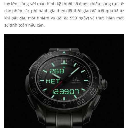
tay lớn, cùng với màn hình kỹ thuật số được chiếu sáng rực rỡ
cho phép các phi hành gia theo dõi thời gian đã trôi qua kể từ
khi bắt đầu một nhiệm vụ (tối đa 999 ngày) và thực hiện một
số tính toán nếu cần.