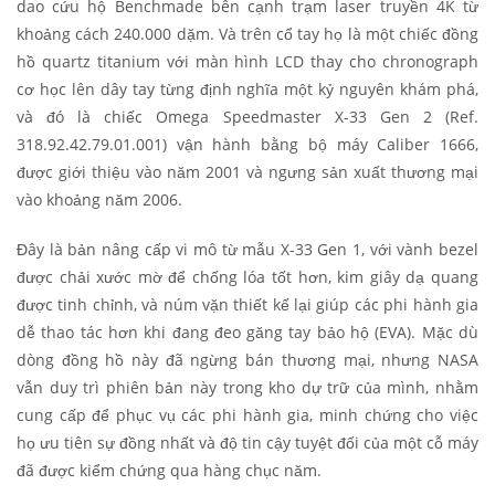
dao cứu hộ Benchmade bên cạnh trạm laser truyền 4K từ
khoảng cách 240.000 dặm. Và trên cổ tay họ là một chiếc đồng
hồ quartz titanium với màn hình LCD thay cho chronograph
cơ học lên dây tay từng định nghĩa một kỷ nguyên khám phá,
và đó là chiếc Omega Speedmaster X-33 Gen 2 (Ref.
318.92.42.79.01.001) vận hành bằng bộ máy Caliber 1666,
được giới thiệu vào năm 2001 và ngưng sản xuất thương mại
vào khoảng năm 2006.
Đây là bản nâng cấp vi mô từ mẫu X-33 Gen 1, với vành bezel
được chải xước mờ để chống lóa tốt hơn, kim giây dạ quang
được tinh chỉnh, và núm vặn thiết kế lại giúp các phi hành gia
dễ thao tác hơn khi đang đeo găng tay bảo hộ (EVA). Mặc dù
dòng đồng hồ này đã ngừng bán thương mại, nhưng NASA
vẫn duy trì phiên bản này trong kho dự trữ của mình, nhằm
cung cấp để phục vụ các phi hành gia, minh chứng cho việc
họ ưu tiên sự đồng nhất và độ tin cậy tuyệt đối của một cỗ máy
đã được kiểm chứng qua hàng chục năm.