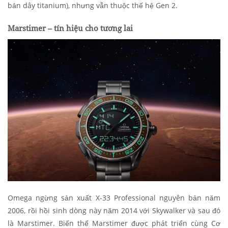
bản dây titanium), nhưng vẫn thuộc thế hệ Gen 2.
Marstimer
–
tín hiệu cho tương lai
Omega ngừng sản xuất X-33 Professional nguyên bản năm
2006, rồi hồi sinh dòng này năm 2014 với Skywalker và sau đó
là Marstimer. Biến thể Marstimer được phát triển cùng Cơ