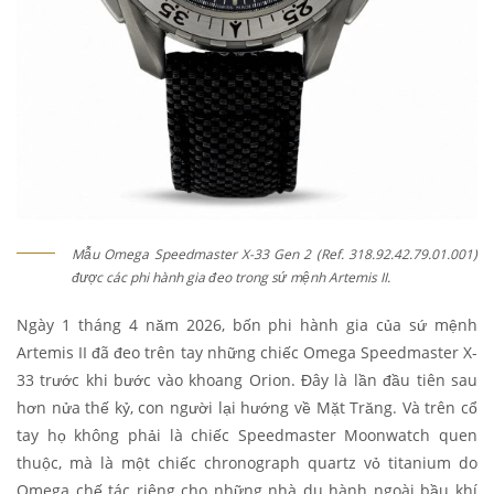
Mẫu Omega Speedmaster X-33 Gen 2 (Ref. 318.92.42.79.01.001)
được các phi hành gia đeo trong sứ mệnh Artemis II.
Ngày 1 tháng 4 năm 2026, bốn phi hành gia của sứ mệnh
Artemis II đã đeo trên tay những chiếc Omega Speedmaster X-
33 trước khi bước vào khoang Orion. Đây là lần đầu tiên sau
hơn nửa thế kỷ, con người lại hướng về Mặt Trăng. Và trên cổ
tay họ không phải là chiếc Speedmaster Moonwatch quen
thuộc, mà là một chiếc chronograph quartz vỏ titanium do
Omega chế tác riêng cho những nhà du hành ngoài bầu khí