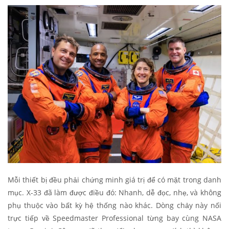
Mỗi thiết bị đều phải chứng minh giá trị để có mặt trong danh
mục. X-33 đã làm được điều đó: Nhanh, dễ đọc, nhẹ, và không
phụ thuộc vào bất kỳ hệ thống nào khác. Dòng chảy này nối
trực tiếp về Speedmaster Professional từng bay cùng NASA