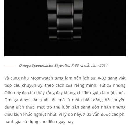
Omega Speedmaster Skywalker X-33 ra mắt năm 2014.
Và cũng như Moonwatch từng làm nên lịch sử, X-33 đang viết
tiếp câu chuyện ấy, theo cách của riêng mình. Tất cả những
điều này đã cho thấy rằng đây không chỉ đơn giản là một chiếc
Omega được sản xuất tốt, mà là một chiếc đồng hồ chuyên
dụng đích thực, một trợ thủ luôn sẵn sàng đón nhận những
điều kiện khắc nghiệt nhất. Vì lý do này, X-33 vẫn được các phi
hành gia sử dụng cho đến ngày nay.