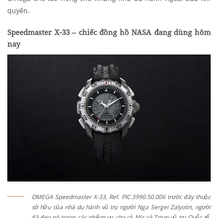
quyển.
Speedmaster X-33
–
chiếc đồng hồ NASA đang dùng hôm
nay
OMEGA Speedmaster X-33, Ref. PIC.3990.50.006 trước đây thuộc
sở hữu của nhà du hành vũ trụ người Nga Sergei Zalyotin, người
đã đeo nó trong các nhiệm vụ cho cả Mir và Trạm vũ trụ Quốc tế.