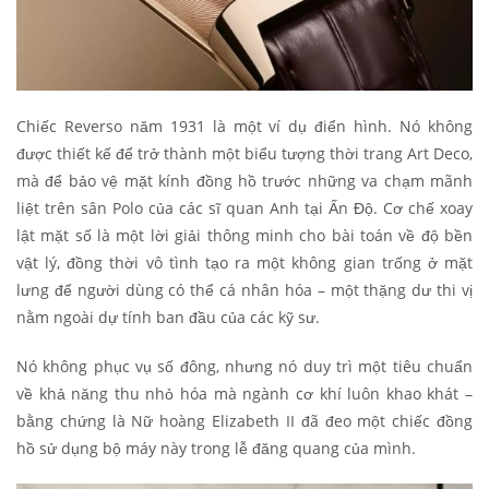
Chiếc Reverso năm 1931 là một ví dụ điển hình. Nó không
được thiết kế để trở thành một biểu tượng thời trang Art Deco,
mà để bảo vệ mặt kính đồng hồ trước những va chạm mãnh
liệt trên sân Polo của các sĩ quan Anh tại Ấn Độ. Cơ chế xoay
lật mặt số là một lời giải thông minh cho bài toán về độ bền
vật lý, đồng thời vô tình tạo ra một không gian trống ở mặt
lưng để người dùng có thể cá nhân hóa – một thặng dư thi vị
nằm ngoài dự tính ban đầu của các kỹ sư.
Nó không phục vụ số đông, nhưng nó duy trì một tiêu chuẩn
về khả năng thu nhỏ hóa mà ngành cơ khí luôn khao khát –
bằng chứng là Nữ hoàng Elizabeth II đã đeo một chiếc đồng
hồ sử dụng bộ máy này trong lễ đăng quang của mình.