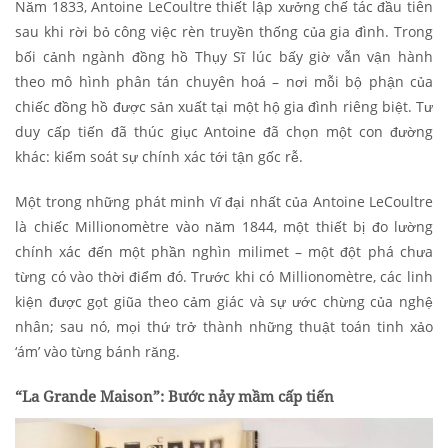
Năm 1833, Antoine LeCoultre thiết lập xưởng chế tác đầu tiên
sau khi rời bỏ công việc rèn truyền thống của gia đình. Trong
bối cảnh ngành đồng hồ Thụy Sĩ lúc bấy giờ vẫn vận hành
theo mô hình phân tán chuyên hoá – nơi mỗi bộ phận của
chiếc đồng hồ được sản xuất tại một hộ gia đình riêng biệt. Tư
duy cấp tiến đã thúc giục Antoine đã chọn một con đường
khác: kiểm soát sự chính xác tới tận gốc rễ.
Một trong những phát minh vĩ đại nhất của Antoine LeCoultre
là chiếc Millionomètre vào năm 1844, một thiết bị đo lường
chính xác đến một phần nghìn milimet – một đột phá chưa
từng có vào thời điểm đó. Trước khi có Millionomètre, các linh
kiện được gọt giũa theo cảm giác và sự ước chừng của nghệ
nhân; sau nó, mọi thứ trở thành những thuật toán tinh xảo
‘ám’ vào từng bánh răng.
“La Grande Maison”: Bước nảy mầm cấp tiến