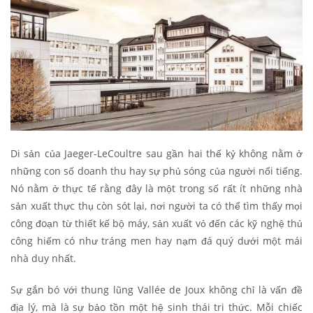
Di sản của Jaeger-LeCoultre sau gần hai thế kỷ không nằm ở
những con số doanh thu hay sự phủ sóng của người nổi tiếng.
Nó nằm ở thực tế rằng đây là một trong số rất ít những nhà
sản xuất thực thụ còn sót lại, nơi người ta có thể tìm thấy mọi
công đoạn từ thiết kế bộ máy, sản xuất vỏ đến các kỹ nghệ thủ
công hiếm có như tráng men hay nạm đá quý dưới một mái
nhà duy nhất.
Sự gắn bó với thung lũng Vallée de Joux không chỉ là vấn đề
địa lý, mà là sự bảo tồn một hệ sinh thái tri thức. Mỗi chiếc