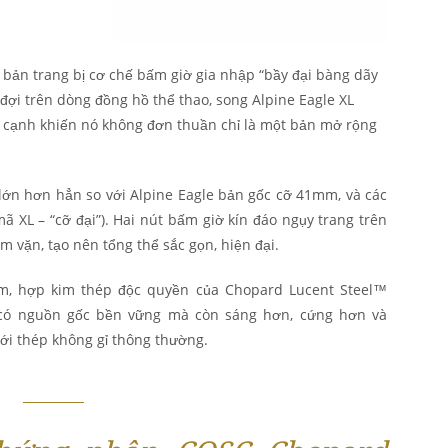
 bản trang bị cơ chế bấm giờ gia nhập “bầy đại bàng dãy
đợi trên dòng đồng hồ thể thao, song Alpine Eagle XL
 cạnh khiến nó không đơn thuần chỉ là một bản mở rộng
ớn hơn hẳn so với Alpine Eagle bản gốc cỡ 41mm, và các
ã XL – “cỡ đại”). Hai nút bấm giờ kín đáo ngụy trang trên
 vặn, tạo nên tổng thể sắc gọn, hiện đại.
um, hợp kim thép độc quyền của Chopard Lucent Steel™
 có nguồn gốc bền vững mà còn sáng hơn, cứng hơn và
ới thép không gỉ thông thường.