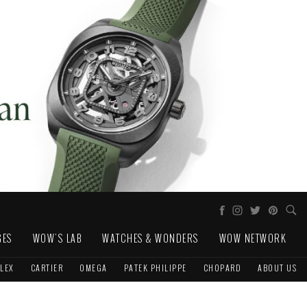
GES
WOW'S LAB
WATCHES & WONDERS
WOW NETWORK
LEX
CARTIER
OMEGA
PATEK PHILIPPE
CHOPARD
ABOUT US