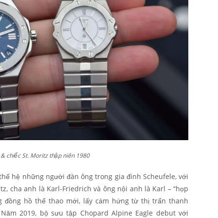
& chiếc St. Moritz thập niên 1980
thế hệ những người đàn ông trong gia đình Scheufele, với
tz, cha anh là Karl-Friedrich và ông nội anh là Karl – “họp
g đồng hồ thể thao mới, lấy cảm hứng từ thị trấn thanh
. Năm 2019, bộ sưu tập Chopard Alpine Eagle debut với