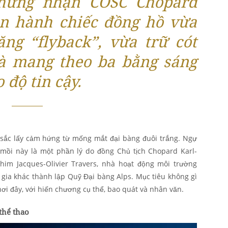
hứng nhận COSC Chopard
ận hành chiếc đồng hồ vừa
ng “flyback”, vừa trữ cót
và mang theo ba bằng sáng
 độ tin cậy.
 sắc lấy cảm hứng từ mống mắt đại bàng đuôi trắng. Ngự
n mồi này là một phần lý do đồng Chủ tịch Chopard Karl-
chim Jacques-Olivier Travers, nhà hoạt động môi trường
gia khác thành lập Quỹ Đại bàng Alps. Mục tiêu không gì
ơi đây, với hiến chương cụ thể, bao quát và nhân văn.
thể thao