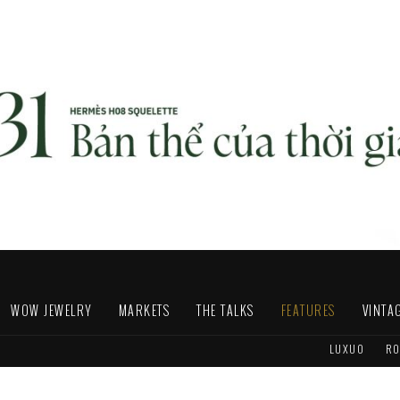
WOW JEWELRY
MARKETS
THE TALKS
FEATURES
VINTA
LUXUO
RO