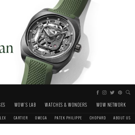
GES
WOW'S LAB
WATCHES & WONDERS
WOW NETWORK
LEX
CARTIER
OMEGA
PATEK PHILIPPE
CHOPARD
ABOUT US