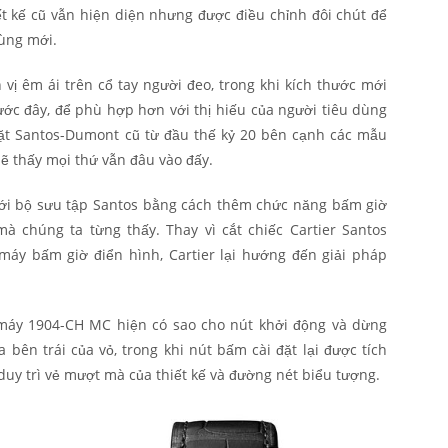
ết kế cũ vẫn hiện diện nhưng được điều chỉnh đôi chút để
ùng mới.
vị êm ái trên cổ tay người đeo, trong khi kích thước mới
ước đây, để phù hợp hơn với thị hiếu của người tiêu dùng
đặt Santos-Dumont cũ từ đầu thế kỷ 20 bên cạnh các mẫu
sẽ thấy mọi thứ vẫn đâu vào đấy.
mới bộ sưu tập Santos bằng cách thêm chức năng bấm giờ
mà chúng ta từng thấy. Thay vì cắt chiếc Cartier Santos
máy bấm giờ điển hình, Cartier lại hướng đến giải pháp
máy 1904-CH MC hiện có sao cho nút khởi động và dừng
bên trái của vỏ, trong khi nút bấm cài đặt lại được tích
uy trì vẻ mượt mà của thiết kế và đường nét biểu tượng.