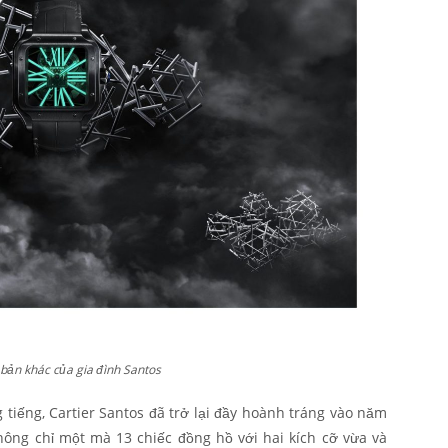
bản khác của gia đình Santos
 tiếng, Cartier Santos đã trở lại đầy hoành tráng vào năm
ông chỉ một mà 13 chiếc đồng hồ với hai kích cỡ vừa và