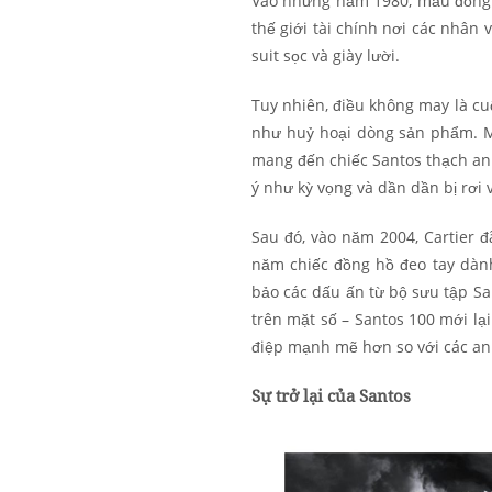
Vào những năm 1980, mẫu đồng h
thế giới tài chính nơi các nhân
suit sọc và giày lười.
Tuy nhiên, điều không may là cu
như huỷ hoại dòng sản phẩm. Mặ
mang đến chiếc Santos thạch an
ý như kỳ vọng và dần dần bị rơi 
Sau đó, vào năm 2004, Cartier 
năm chiếc đồng hồ đeo tay dành
bảo các dấu ấn từ bộ sưu tập San
trên mặt số – Santos 100 mới lạ
điệp mạnh mẽ hơn so với các a
Sự trở lại của Santos