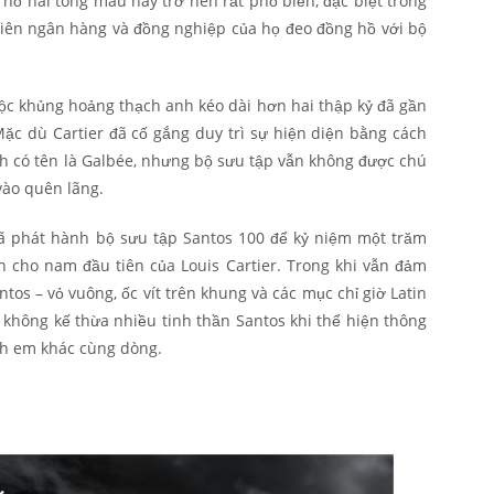
ồ hai tông màu này trở nên rất phổ biến, đặc biệt trong
 viên ngân hàng và đồng nghiệp của họ đeo đồng hồ với bộ
ộc khủng hoảng thạch anh kéo dài hơn hai thập kỷ đã gần
c dù Cartier đã cố gắng duy trì sự hiện diện bằng cách
h có tên là Galbée, nhưng bộ sưu tập vẫn không được chú
vào quên lãng.
đã phát hành bộ sưu tập Santos 100 để kỷ niệm một trăm
 cho nam đầu tiên của Louis Cartier. Trong khi vẫn đảm
tos – vỏ vuông, ốc vít trên khung và các mục chỉ giờ Latin
i không kế thừa nhiều tinh thần Santos khi thể hiện thông
nh em khác cùng dòng.