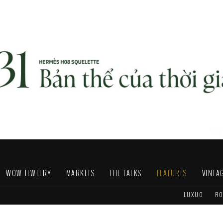
WOW JEWELRY
MARKETS
THE TALKS
FEATURES
VINTA
LUXUO
RO