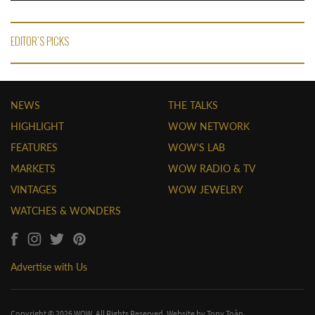
EDITOR'S PICKS
NEWS
THE TALKS
HIGHLIGHT
WOW NETWORK
FEATURES
WOW'S LAB
MARKETS
WOW RADIO & TV
VINTAGES
WOW JEWELRY
WATCHES & WONDERS
Advertise with Us
Copyright © 2026 WOW. All Rights Reserved. Website by
Tony Toàn