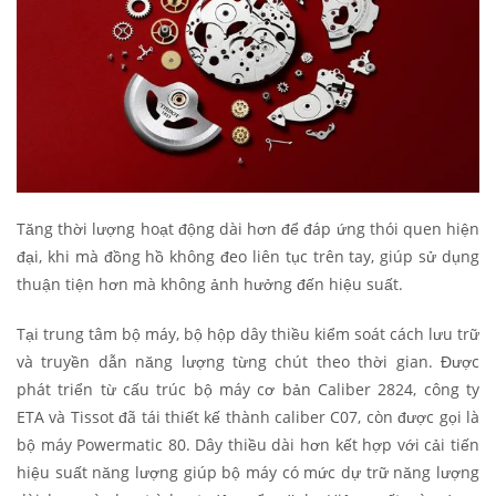
Tăng thời lượng hoạt động dài hơn để đáp ứng thói quen hiện
đại, khi mà đồng hồ không đeo liên tục trên tay, giúp sử dụng
thuận tiện hơn mà không ảnh hưởng đến hiệu suất.
Tại trung tâm bộ máy, bộ hộp dây thiều kiểm soát cách lưu trữ
và truyền dẫn năng lượng từng chút theo thời gian. Được
phát triển từ cấu trúc bộ máy cơ bản Caliber 2824, công ty
ETA và Tissot đã tái thiết kế thành caliber C07, còn được gọi là
bộ máy Powermatic 80. Dây thiều dài hơn kết hợp với cải tiến
hiệu suất năng lượng giúp bộ máy có mức dự trữ năng lượng