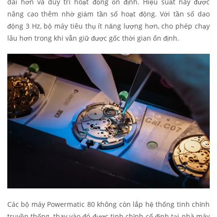
dài hơn và duy trì hoạt động ổn định. Hiệu suất này được
nâng cao thêm nhờ giảm tần số hoạt động. Với tần số dao
động 3 Hz, bộ máy tiêu thụ ít năng lượng hơn, cho phép chạy
lâu hơn trong khi vẫn giữ được gốc thời gian ổn định.
Các bộ máy Powermatic 80 không còn lắp hệ thống tinh chỉnh
truyền thống, thay vào đó được tinh chỉnh cố định tại nhà máy