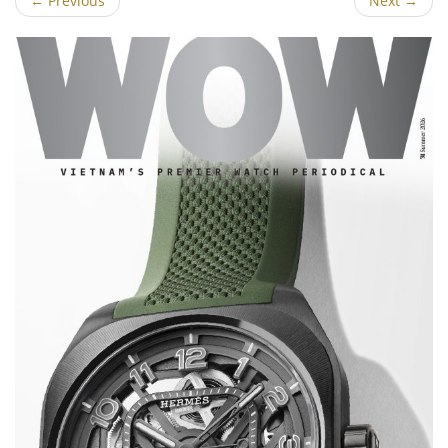
←
Previous
Next
→