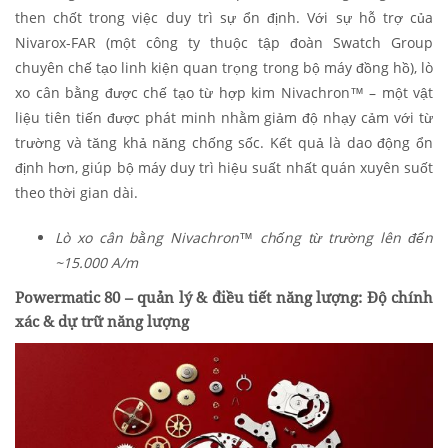
then chốt trong việc duy trì sự ổn định. Với sự hỗ trợ của
Nivarox-FAR (một công ty thuộc tập đoàn Swatch Group
chuyên chế tạo linh kiện quan trọng trong bộ máy đồng hồ), lò
xo cân bằng được chế tạo từ hợp kim Nivachron™ – một vật
liệu tiên tiến được phát minh nhằm giảm độ nhạy cảm với từ
trường và tăng khả năng chống sốc. Kết quả là dao động ổn
định hơn, giúp bộ máy duy trì hiệu suất nhất quán xuyên suốt
theo thời gian dài.
Lò xo cân bằng Nivachron™ chống từ trường lên đến
~15.000 A/m
Powermatic 80 – quản lý & điều tiết năng lượng: Độ chính
xác & dự trữ năng lượng