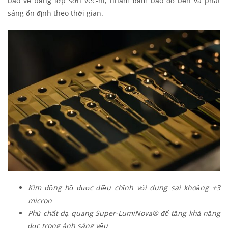
bảo vệ bằng lớp sơn vec-ni, nhằm đảm bảo độ bền và phát
sáng ổn định theo thời gian.
Kim đồng hồ được điều chỉnh với dung sai khoảng ±3
micron
Phủ chất dạ quang Super-LumiNova® để tăng khả năng
đọc trong ánh sáng yếu