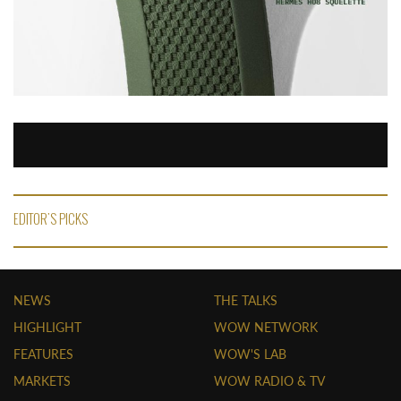
EDITOR'S PICKS
NEWS
THE TALKS
HIGHLIGHT
WOW NETWORK
FEATURES
WOW'S LAB
MARKETS
WOW RADIO & TV