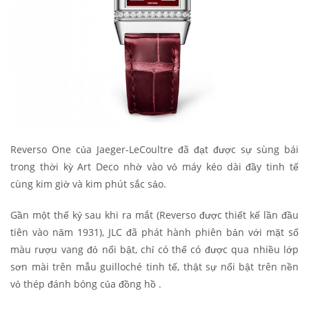
Reverso One của Jaeger-LeCoultre đã đạt được sự sùng bái
trong thời kỳ Art Deco nhờ vào vỏ máy kéo dài đầy tinh tế
cùng kim giờ và kim phút sắc sảo.
Gần một thế kỷ sau khi ra mắt (Reverso được thiết kế lần đầu
tiên vào năm 1931), JLC đã phát hành phiên bản với mặt số
màu rượu vang đỏ nổi bật, chỉ có thể có được qua nhiều lớp
sơn mài trên mẫu guilloché tinh tế, thật sự nổi bật trên nền
vỏ thép đánh bóng của đồng hồ .